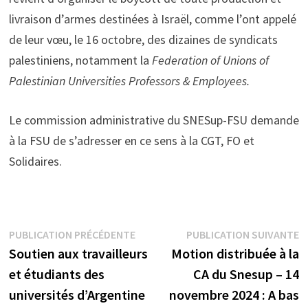
livraison d’armes destinées à Israël, comme l’ont appelé
de leur vœu, le 16 octobre, des dizaines de syndicats
palestiniens, notamment la
Federation of Unions of
Palestinian Universities Professors & Employees.
Le commission administrative du SNESup-FSU demande
à la FSU de s’adresser en ce sens à la CGT, FO et
Solidaires.
Navigation
Publication
P
PUBLICATION PRÉCÉDENTE
PUBLICATION SUIVANTE
précédente :
s
Soutien aux travailleurs
Motion distribuée à la
de
et étudiants des
CA du Snesup – 14
l’article
universités d’Argentine
novembre 2024 : A bas