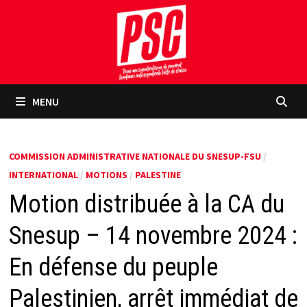
Passer
au
contenu
MENU
COMMISSION ADMINISTRATIVE NATIONALE DU SNESUP-FSU
/
INTERNATIONAL
/
MOTIONS
/
PALESTINE
Motion distribuée à la CA du
Snesup – 14 novembre 2024 :
En défense du peuple
Palestinien, arrêt immédiat de