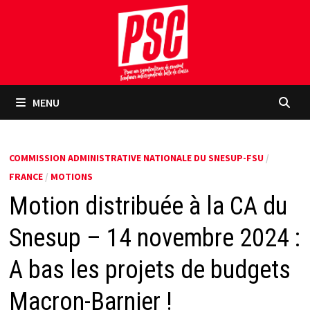
Passer
au
contenu
MENU
COMMISSION ADMINISTRATIVE NATIONALE DU SNESUP-FSU
/
FRANCE
/
MOTIONS
Motion distribuée à la CA du
Snesup – 14 novembre 2024 :
A bas les projets de budgets
Macron-Barnier !