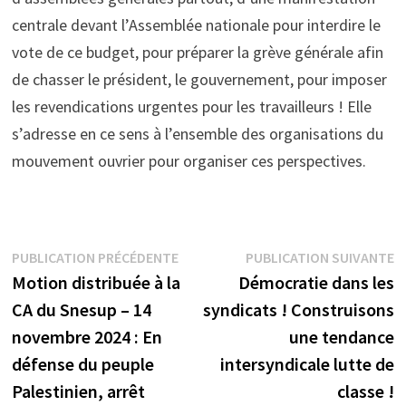
centrale devant l’Assemblée nationale pour interdire le
vote de ce budget, pour préparer la grève générale afin
de chasser le président, le gouvernement, pour imposer
les revendications urgentes pour les travailleurs ! Elle
s’adresse en ce sens à l’ensemble des organisations du
mouvement ouvrier pour organiser ces perspectives.
Navigation
Publication
P
PUBLICATION PRÉCÉDENTE
PUBLICATION SUIVANTE
précédente :
s
Motion distribuée à la
Démocratie dans les
de
CA du Snesup – 14
syndicats ! Construisons
l’article
novembre 2024 : En
une tendance
défense du peuple
intersyndicale lutte de
Palestinien, arrêt
classe !