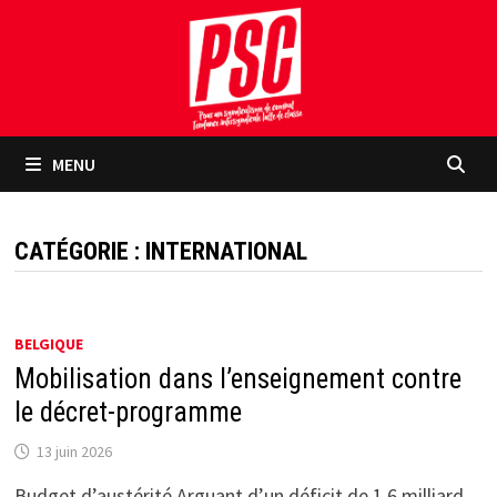
Passer
au
contenu
MENU
CATÉGORIE :
INTERNATIONAL
BELGIQUE
Mobilisation dans l’enseignement contre
le décret-programme
13 juin 2026
Budget d’austérité Arguant d’un déficit de 1,6 milliard