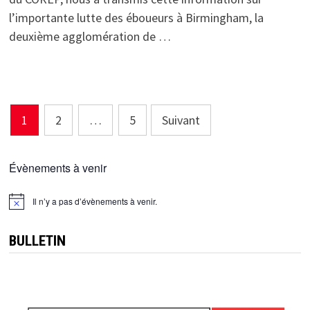
l’importante lutte des éboueurs à Birmingham, la
deuxième agglomération de …
Pagination
1
2
…
5
Suivant
des
publications
Évènements à venir
Il n’y a pas d’évènements à venir.
Notice
BULLETIN