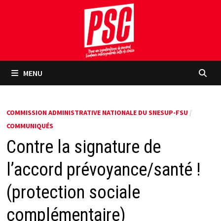
Passer
au
contenu
MENU
COMMISSION ADMINISTRATIVE NATIONALE DU SNESUP-FSU
/
COMMUNIQUÉS
Contre la signature de
l’accord prévoyance/santé !
(protection sociale
complémentaire)