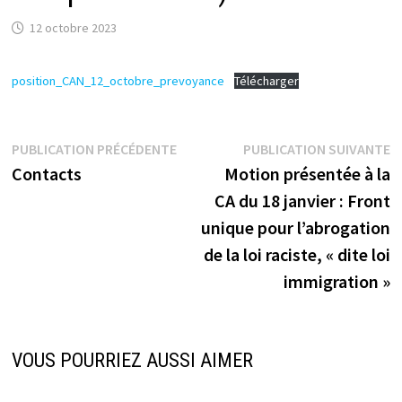
12 octobre 2023
position_CAN_12_octobre_prevoyance
Télécharger
Navigation
Publication
P
PUBLICATION PRÉCÉDENTE
PUBLICATION SUIVANTE
précédente :
s
Contacts
Motion présentée à la
de
CA du 18 janvier : Front
l’article
unique pour l’abrogation
de la loi raciste, « dite loi
immigration »
VOUS POURRIEZ AUSSI AIMER