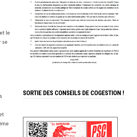
et le
r se
SORTIE DES CONSEILS DE COGESTION !
s
et
tème