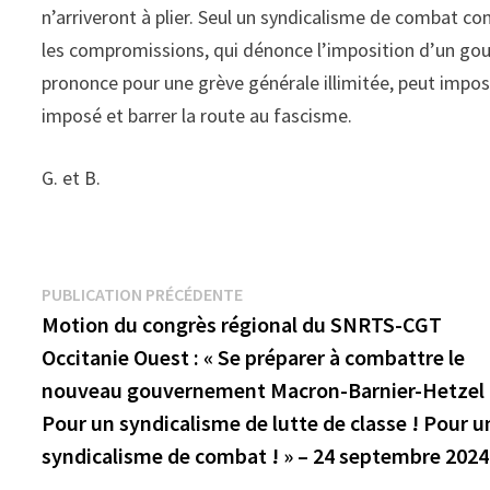
n’arriveront à plier. Seul un syndicalisme de combat 
les compromissions, qui dénonce l’imposition d’un gouv
prononce pour une grève générale illimitée, peut impos
imposé et barrer la route au fascisme.
G. et B.
Navigation
Publication
PUBLICATION PRÉCÉDENTE
précédente :
Motion du congrès régional du SNRTS-CGT
de
Occitanie Ouest : « Se préparer à combattre le
l’article
nouveau gouvernement Macron-Barnier-Hetzel 
Pour un syndicalisme de lutte de classe ! Pour u
syndicalisme de combat ! » – 24 septembre 2024