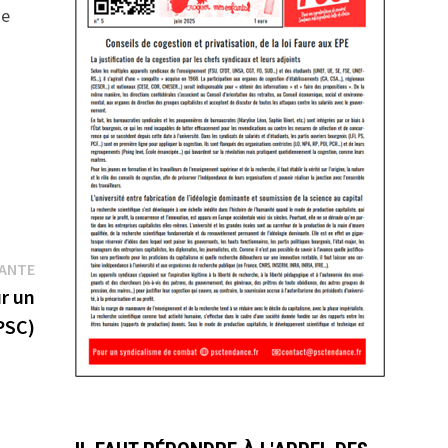
se
Publication
VANTE
suivante :
r un
PSC)