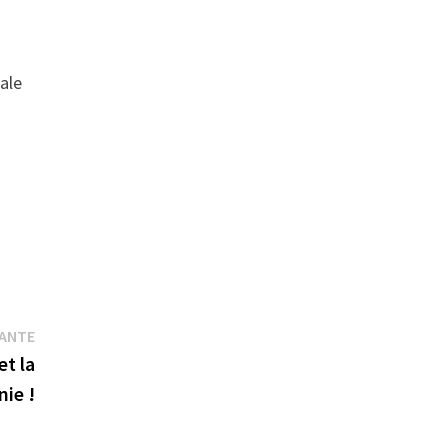
ale
Publication
VANTE
suivante :
et la
nie !