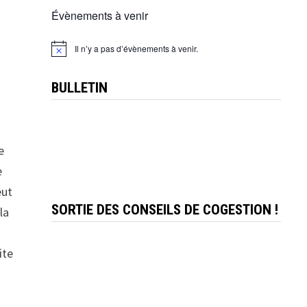
Évènements à venir
s
Il n’y a pas d’évènements à venir.
Notice
BULLETIN
e
e
eut
SORTIE DES CONSEILS DE COGESTION !
la
ite