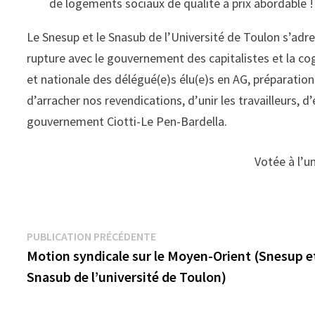
de logements sociaux de qualité à prix abordable !
Le Snesup et le Snasub de l’Université de Toulon s’adres
rupture avec le gouvernement des capitalistes et la co
et nationale des délégué(e)s élu(e)s en AG, préparatio
d’arracher nos revendications, d’unir les travailleurs,
gouvernement Ciotti-Le Pen-Bardella.
Votée à l’u
Navigation
Publication
PUBLICATION PRÉCÉDENTE
précédente :
Motion syndicale sur le Moyen-Orient (Snesup e
de
Snasub de l’université de Toulon)
l’article