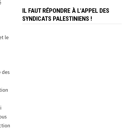
é
IL FAUT RÉPONDRE À L'APPEL DES
SYNDICATS PALESTINIENS !
et le
e des
tion
i
sous
ction