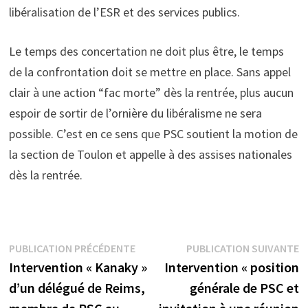
libéralisation de l’ESR et des services publics.
Le temps des concertation ne doit plus être, le temps
de la confrontation doit se mettre en place. Sans appel
clair à une action “fac morte” dès la rentrée, plus aucun
espoir de sortir de l’ornière du libéralisme ne sera
possible. C’est en ce sens que PSC soutient la motion de
la section de Toulon et appelle à des assises nationales
dès la rentrée.
Navigation
Publication
P
PUBLICATION PRÉCÉDENTE
PUBLICATION SUIVANTE
précédente :
s
Intervention « Kanaky »
Intervention « position
de
d’un délégué de Reims,
générale de PSC et
l’article