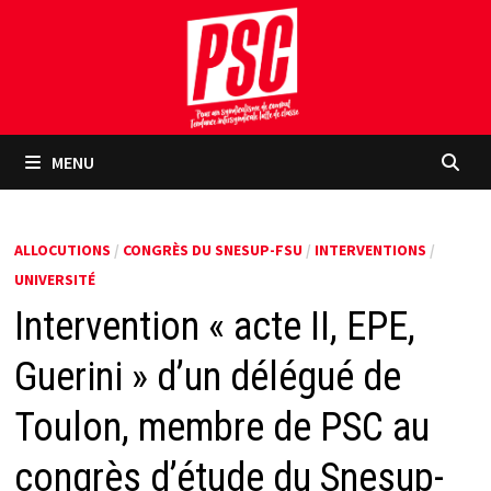
Passer
au
contenu
MENU
ALLOCUTIONS
/
CONGRÈS DU SNESUP-FSU
/
INTERVENTIONS
/
UNIVERSITÉ
Intervention « acte II, EPE,
Guerini » d’un délégué de
Toulon, membre de PSC au
congrès d’étude du Snesup-