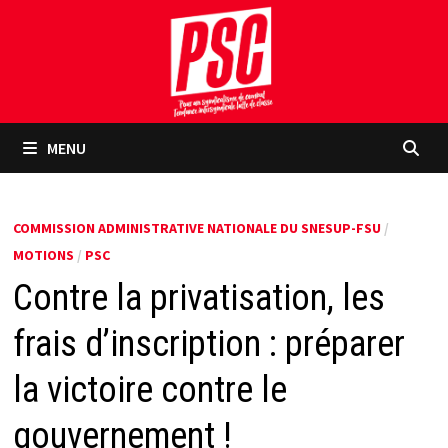
Passer
au
contenu
MENU
COMMISSION ADMINISTRATIVE NATIONALE DU SNESUP-FSU
/
MOTIONS
/
PSC
Contre la privatisation, les
frais d’inscription : préparer
la victoire contre le
gouvernement !