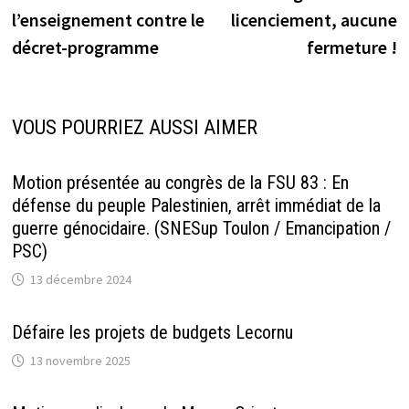
de
l’enseignement contre le
licenciement, aucune
l’article
décret-programme
fermeture !
VOUS POURRIEZ AUSSI AIMER
Motion présentée au congrès de la FSU 83 : En
défense du peuple Palestinien, arrêt immédiat de la
guerre génocidaire. (SNESup Toulon / Emancipation /
PSC)
13 décembre 2024
Défaire les projets de budgets Lecornu
13 novembre 2025