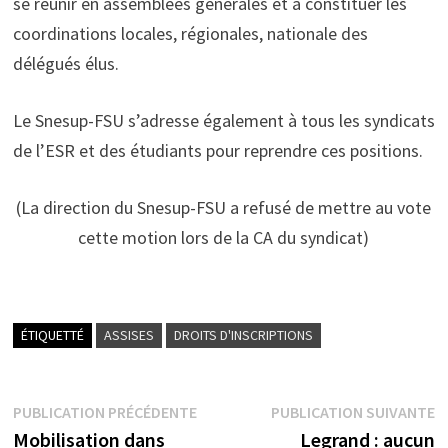
se réunir en assemblées générales et à constituer les
coordinations locales, régionales, nationale des
délégués élus.
Le Snesup-FSU s’adresse également à tous les syndicats
de l’ESR et des étudiants pour reprendre ces positions.
(La direction du Snesup-FSU a refusé de mettre au vote
cette motion lors de la CA du syndicat)
ÉTIQUETTÉ
ASSISES
DROITS D'INSCRIPTIONS
Navigation
Publication
P
PUBLICATION PRÉCÉDENTE
PUBLICATION SUIVANTE
précédente :
s
Mobilisation dans
Legrand : aucun