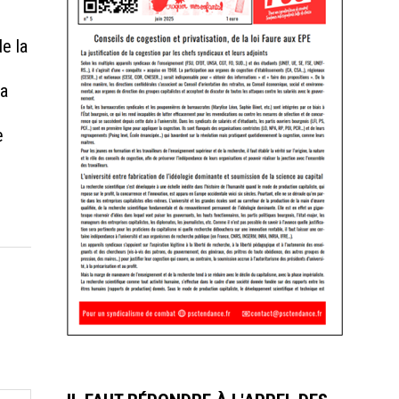
e la
la
e