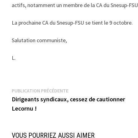
actifs, notamment un membre de la CA du Snesup-FSU
La prochaine CA du Snesup-FSU se tient le 9 octobre.
Salutation communiste,
L.
Navigation
Publication
PUBLICATION PRÉCÉDENTE
précédente :
Dirigeants syndicaux, cessez de cautionner
de
Lecornu !
l’article
VOUS POURRIEZ AUSSI AIMER